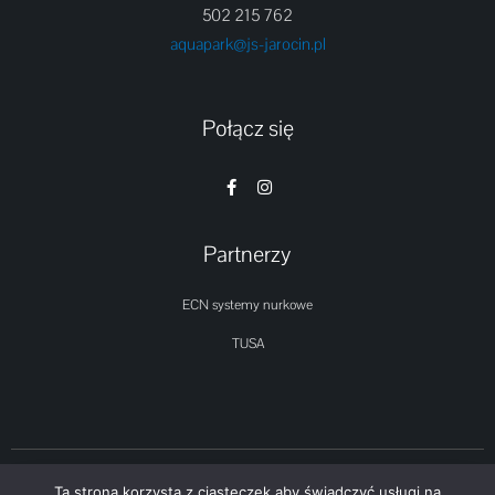
502 215 762
aquapark@js-jarocin.pl
Połącz się
F
I
a
n
c
s
e
t
b
a
Partnerzy
o
g
o
r
k
a
ECN systemy nurkowe
-
m
f
TUSA
Ta strona korzysta z ciasteczek aby świadczyć usługi na