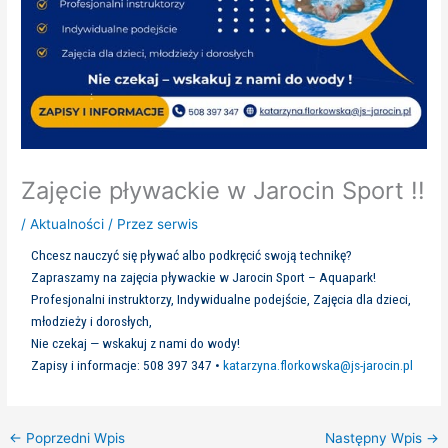
Zajęcie pływackie w Jarocin Sport !!
/
Aktualności
/ Przez
serwis
Chcesz nauczyć się pływać albo podkręcić swoją technikę?
Zapraszamy na zajęcia pływackie w Jarocin Sport – Aquapark!
Profesjonalni instruktorzy, Indywidualne podejście, Zajęcia dla dzieci,
młodzieży i dorosłych,
Nie czekaj — wskakuj z nami do wody!
Zapisy i informacje: 508 397 347 •
katarzyna.florkowska@js-jarocin.pl
←
Poprzedni Wpis
Następny Wpis
→