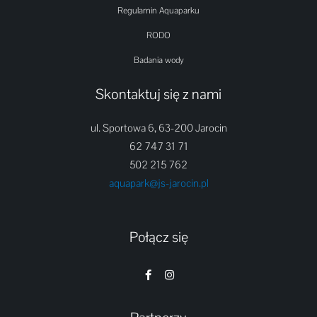
Regulamin Aquaparku
RODO
Badania wody
Skontaktuj się z nami
ul. Sportowa 6, 63-200 Jarocin
62 747 31 71
502 215 762
aquapark@js-jarocin.pl
Połącz się
F
I
a
n
c
s
e
t
b
a