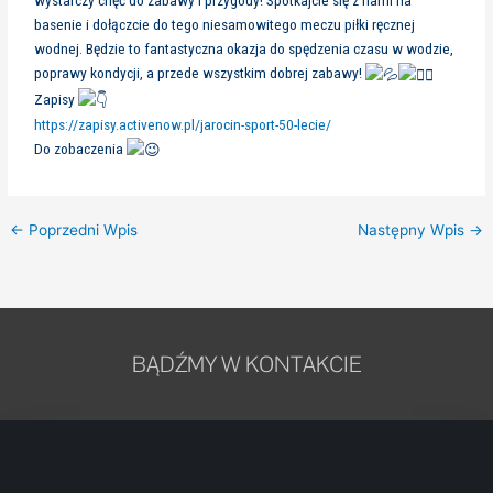
wystarczy chęć do zabawy i przygody! Spotkajcie się z nami na
basenie i dołączcie do tego niesamowitego meczu piłki ręcznej
wodnej. Będzie to fantastyczna okazja do spędzenia czasu w wodzie,
poprawy kondycji, a przede wszystkim dobrej zabawy!
Zapisy
https://zapisy.activenow.pl/jarocin-sport-50-lecie/
Do zobaczenia
←
Poprzedni Wpis
Następny Wpis
→
BĄDŹMY W KONTAKCIE