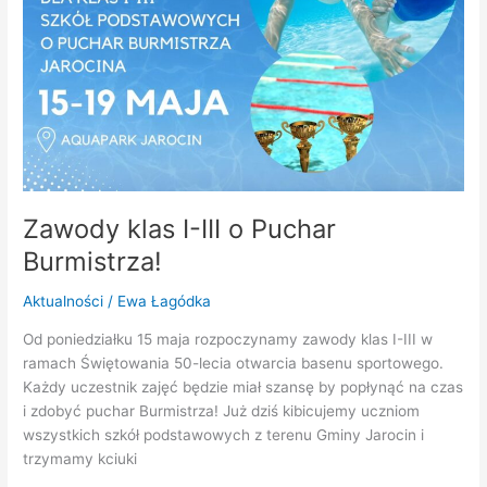
Zawody klas I-III o Puchar
Burmistrza!
Aktualności
/
Ewa Łagódka
Od poniedziałku 15 maja rozpoczynamy zawody klas I-III w
ramach Świętowania 50-lecia otwarcia basenu sportowego.
Każdy uczestnik zajęć będzie miał szansę by popłynąć na czas
i zdobyć puchar Burmistrza! Już dziś kibicujemy uczniom
wszystkich szkół podstawowych z terenu Gminy Jarocin i
trzymamy kciuki