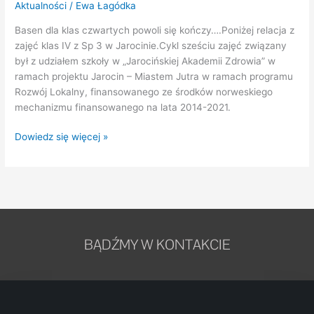
Aktualności
/
Ewa Łagódka
Basen dla klas czwartych powoli się kończy….Poniżej relacja z
zajęć klas IV z Sp 3 w Jarocinie.Cykl sześciu zajęć związany
był z udziałem szkoły w „Jarocińskiej Akademii Zdrowia” w
ramach projektu Jarocin – Miastem Jutra w ramach programu
Rozwój Lokalny, finansowanego ze środków norweskiego
mechanizmu finansowanego na lata 2014-2021.
Dowiedz się więcej »
BĄDŹMY W KONTAKCIE