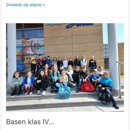
Dowiedz się więcej »
Basen
klas
IV…
Basen klas IV…