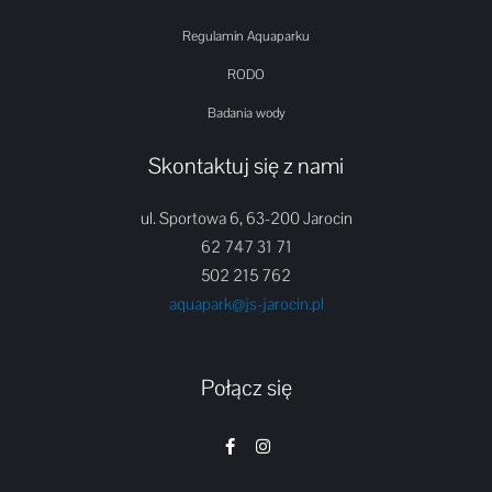
Regulamin Aquaparku
RODO
Badania wody
Skontaktuj się z nami
ul. Sportowa 6, 63-200 Jarocin
62 747 31 71
502 215 762
aquapark@js-jarocin.pl
Połącz się
F
I
a
n
c
s
e
t